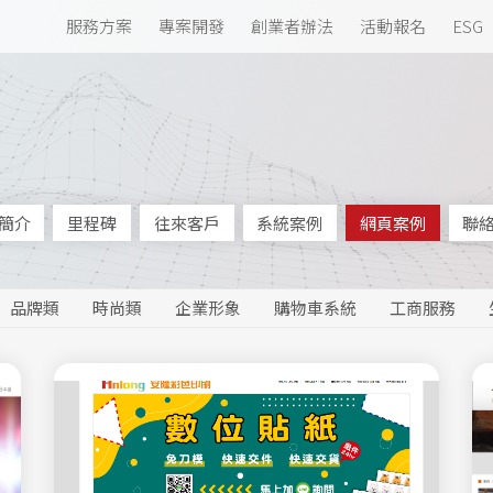
服務方案
專案開發
創業者辦法
活動報名
ESG
簡介
里程碑
往來客戶
系統案例
網頁案例
聯
品牌類
時尚類
企業形象
購物車系統
工商服務