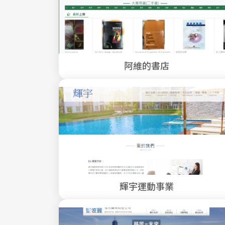
阿維的書店
輝宇運動事業