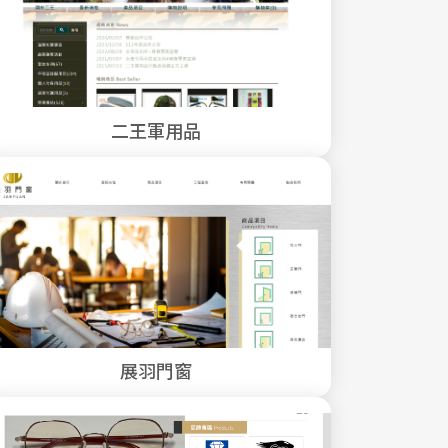
二王軍用品
展羽門窗