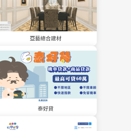
亞藝總合建材
泰好貸