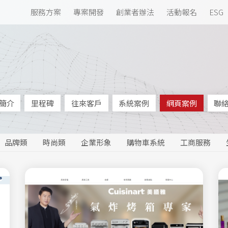
服務方案
專案開發
創業者辦法
活動報名
ESG
簡介
里程碑
往來客戶
系統案例
網頁案例
聯
品牌類
時尚類
企業形象
購物車系統
工商服務