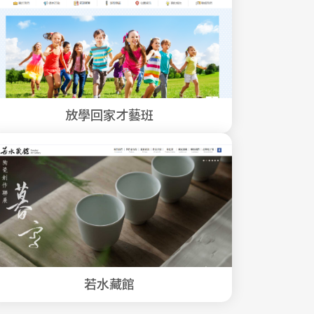
放學回家才藝班
若水藏館