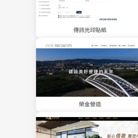
傳訊光印貼紙
榮金營造