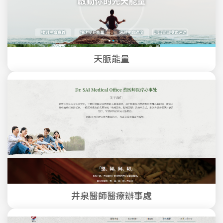
天脈能量
井泉醫師醫療辦事處