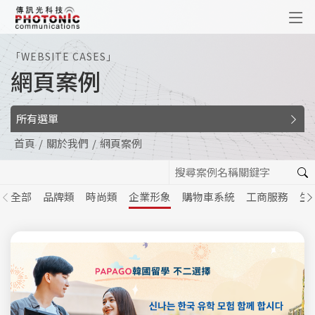
傳訊光科技
「WEBSITE CASES」
網頁案例
所有選單
首頁
關於我們
網頁案例
全部
品牌類
時尚類
企業形象
購物車系統
工商服務
生