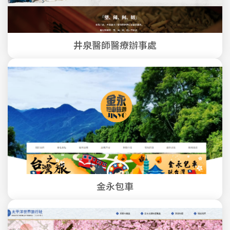
井泉醫師醫療辦事處
金永包車