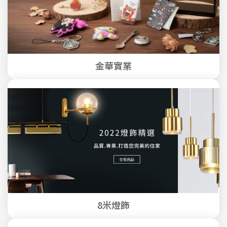
金華實業
8米燈飾