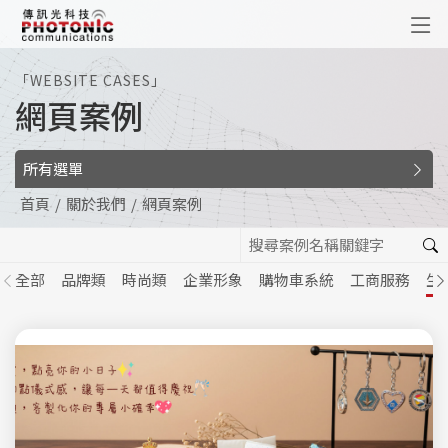
傳訊光科技
「WEBSITE CASES」
網頁案例
所有選單
首頁
關於我們
網頁案例
全部
品牌類
時尚類
企業形象
購物車系統
工商服務
生