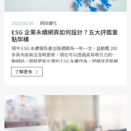
2023/06/05
網站優化
ESG 企業永續網頁如何設計？五大評鑑重
點架構
現今 ESG 永續報告書出版週期為一年一次，且動輒 200
多頁內容無法及時更新，現在可以透過具有吸引力的互
動網站，即時更新企業的 ESG 永續作為，把績效亮點展
現，為公司的品牌與永續精神提升價值，更讓企業所有
了解更多
的利害關係人認識企業，進而產生信賴，也能讓評審明
確找到評分重點。