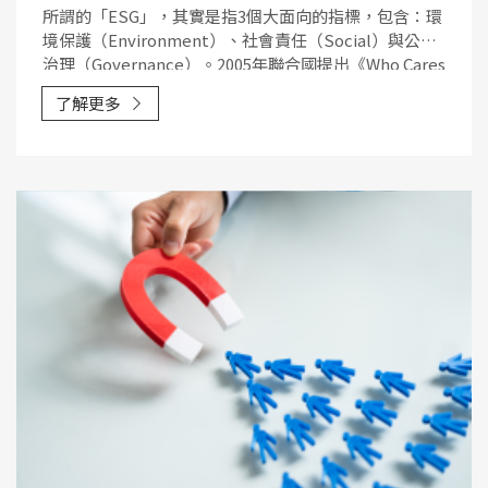
所謂的「ESG」，其實是指3個大面向的指標，包含：環
境保護（Environment）、社會責任（Social）與公司
治理（Governance）。2005年聯合國提出《Who Cares
Wins》報告，其內容說到企業應該將「ESG」涵蓋進企
了解更多
業經營的評量標準中。