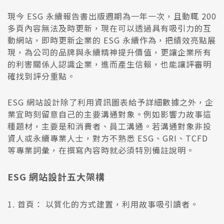
現今 ESG 永續報告書出版週期為一年一次，且動輒 200
多頁內容無法及時更新，現在可以透過具有吸引力的互
動網站，即時更新企業的 ESG 永續作為，把績效亮點展
現，為公司的品牌與永續精神提升價值，更讓企業所有
的利害關係人認識企業，進而產生信賴，也能讓評審明
確找到評分重點。
ESG 網站設計除了利用資訊圖表給予詳細數據之外，企
業宜時刻留意自己的主要溝通對象。例如影響力故事這
種題材，主要是和消費者、員工溝通。若溝通對象非投
資人或永續專業人士，對方不熟悉 ESG、GRI、TCFD
等專業詞彙，在撰寫內容時就必須特別備註說明。
ESG 網站設計五大架構
1. 首頁： 以質化的方式建置，利用故事吸引讀者。